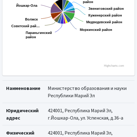
район
район
Йошкар-Ола
Йошкар-Ола
Звениговский район
Звениговский район
Куженерский район
Куженерский район
Волжск
Волжск
Медведевский район
Медведевский район
Советский рай…
Советский рай…
Моркинский район
Моркинский район
Параньгинский
Параньгинский
район
район
Highcharts.com
Наименование
Министерство образования и науки
Республики Марий Эл
Юридический
424001, Республика Марий Эл,
адрес
г.Йошкар-Ола, ул. Успенская, д.36-а
Физический
424001, Республика Марий Эл,